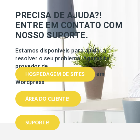
PRECISA DE AJUDA?!
ENTRE EM CONTATO COM
NOSSO SUPORTE.
Estamos disponíveis para ajudar a
resolver o seu problema. Agorasite
provedor de
em
HOSPEDAGEM DE SITES
Wordpress
ÁREA DO CLIENTE!
SUPORTE!