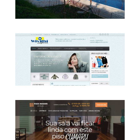
Viamar piscinas
A Viamar Piscinas atua a mais de 10 anos
no mercado, sempre visando oferecer o
melhor atendimento e a maior variedade
nos quesitos. Temos mão de obras
especializadas na construção ou reforma da
piscina.
Wivithi uniformes
A WIVITHI UNIFORMES é especializada em
criar, desenvolver e confeccionar uniformes
femininos e masculinos para todos os
seguimentos, (corporativo, escolares,
industriais, hospitalar, comerciais, limpeza,
portarias, área alimentícia, promoção e
afins).