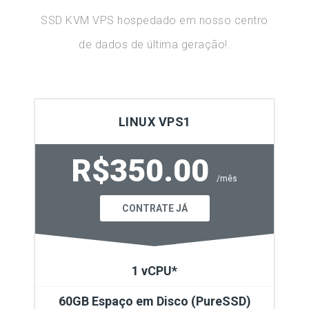
SSD KVM VPS hospedado em nosso centro
de dados de última geração!.
LINUX VPS1
R$350.00
/mês
CONTRATE JÁ
1 vCPU*
60GB Espaço em Disco (PureSSD)